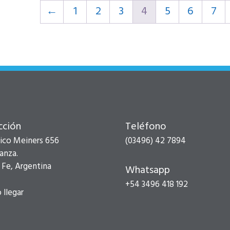
←
1
2
3
4
5
6
7
cción
Teléfono
ico Meiners 656
(03496) 42 7894
anza.
 Fe, Argentina
Whatsapp
+54 3496 418 192
llegar