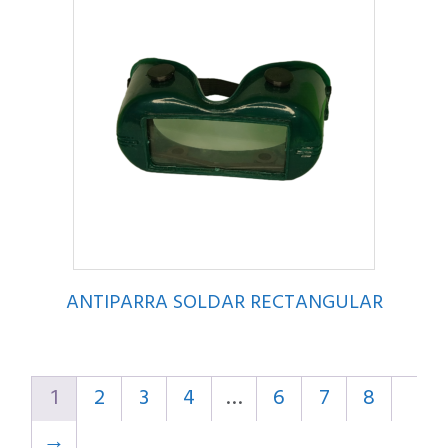
ANTIPARRA SOLDAR RECTANGULAR
1
2
3
4
…
6
7
8
→