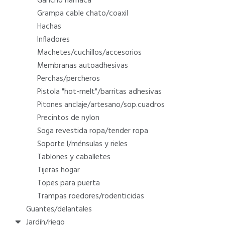
gancho hamaca
grampa cable chato/coaxil
hachas
infladores
machetes/cuchillos/accesorios
membranas autoadhesivas
perchas/percheros
pistola "hot-melt"/barritas adhesivas
pitones anclaje/artesano/sop.cuadros
precintos de nylon
soga revestida ropa/tender ropa
soporte l/ménsulas y rieles
tablones y caballetes
tijeras hogar
topes para puerta
trampas roedores/rodenticidas
guantes/delantales
jardín/riego