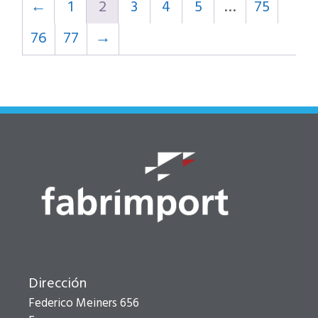
←
1
2
3
4
5
…
75
76
77
→
Dirección
Federico Meiners 656