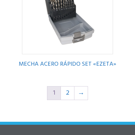
MECHA ACERO RÁPIDO SET «EZETA»
1
2
→