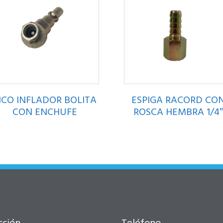
ICO INFLADOR BOLITA
ESPIGA RACORD CO
CON ENCHUFE
ROSCA HEMBRA 1/4″